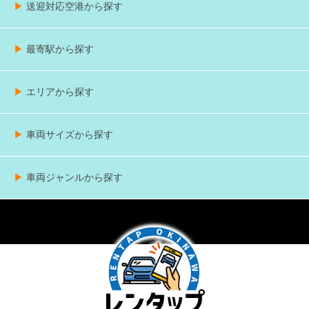
▶
送迎対応空港から探す
那覇空港
新石垣空港
宮古空港
下地島空港
久米島空港
▶
最寄駅から探す
那覇空港
赤嶺
小禄
奥武山公園
壺川
旭橋
県庁前
美栄橋
牧志
安里
おもろまち
古島
市立病院前
儀保
首里
石嶺
経塚
浦添前田
てだこ浦西
▶
エリアから探す
那覇エリア
北部エリア
中部エリア
宮古島エリア
石垣島エリア
久米島
その他の離島
▶
車両サイズから探す
指定なし
軽自動車
普通車(中型・大型含む)
バイク
▶
車両ジャンルから探す
軽自動車
コンパクト
SUV
ミニバン
セダン
エコカー
オープンカー
4WD
高級車・輸入車
キャンピングカー
トラック
商用車
指定なし