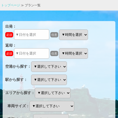
トップページ
≫ プラン一覧
出発
：
必須
任意
返却
：
必須
任意
空港から探す：
駅から探す：
エリアから探す：
車両サイズ
：